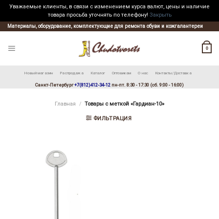
Уважаемые клиенты, в связи с изменением курса валют, цены и наличие
товара просьба уточнять по телефону!
Закрыть
Skip
Материалы, оборудование, комплектующие для ремонта обуви и кожгалантереи
to
content
0
Новый магазин
Распродажа
Каталог
Оптовикам
О нас
Контакты/Доставка
Санкт-Петербург
+7(812)412-34-12
пн-пт. 8:30 - 17:30 (сб. 9:00 - 16:00)
Главная
/
Товары с меткой «Гардиан-10»
ФИЛЬТРАЦИЯ