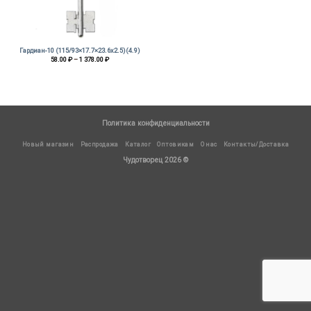
Гардиан-10 (115/93×17.7×23.6х2.5)(4.9)
Диапазон
58.00
₽
–
1 378.00
₽
цен:
58.00 ₽
–
1
378.00 ₽
Политика конфиденциальности
Новый магазин
Распродажа
Каталог
Оптовикам
О нас
Контакты/Доставка
Чудотворец 2026 ©