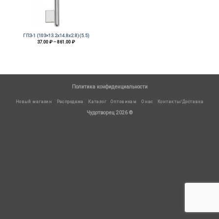
ГПЗ-1 (103×13.2х14.8х2.8)(5.5)
Диапазон
37.00
₽
–
861.00
₽
цен:
37.00 ₽
–
861.00 ₽
Политика конфиденциальности
Новый магазин
Распродажа
Каталог
Оптовикам
О нас
Контакты/Доставка
Чудотворец 2026 ©