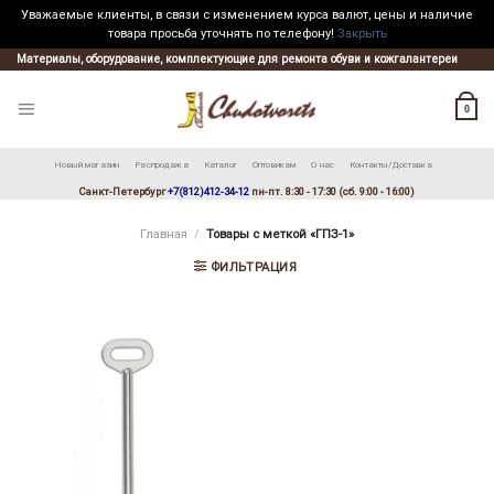
Уважаемые клиенты, в связи с изменением курса валют, цены и наличие
товара просьба уточнять по телефону!
Закрыть
Skip
Материалы, оборудование, комплектующие для ремонта обуви и кожгалантереи
to
content
0
Новый магазин
Распродажа
Каталог
Оптовикам
О нас
Контакты/Доставка
Санкт-Петербург
+7(812)412-34-12
пн-пт. 8:30 - 17:30 (сб. 9:00 - 16:00)
Главная
/
Товары с меткой «ГПЗ-1»
ФИЛЬТРАЦИЯ