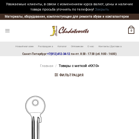
Уважаемые клиенты, в связи с изменением курса валют, цены и наличие
товара просьба уточнять по телефону!
Закрыть
Skip
Материалы, оборудование, комплектующие для ремонта обуви и кожгалантереи
to
content
0
Новый магазин
Распродажа
Каталог
Оптовикам
О нас
Контакты/Доставка
Санкт-Петербург
+7(812)412-34-12
пн-пт. 8:30 - 17:30 (сб. 9:00 - 16:00)
Главная
/
Товары с меткой «КК10»
ФИЛЬТРАЦИЯ