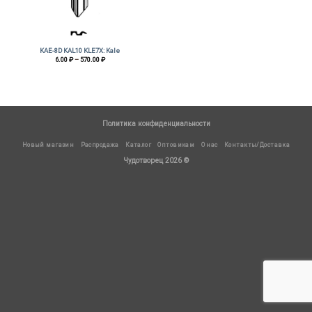
KAE-8D KAL10 KLE7X: Kale
Диапазон
6.00
₽
–
570.00
₽
цен:
6.00 ₽
–
570.00 ₽
Политика конфиденциальности
Новый магазин
Распродажа
Каталог
Оптовикам
О нас
Контакты/Доставка
Чудотворец 2026 ©