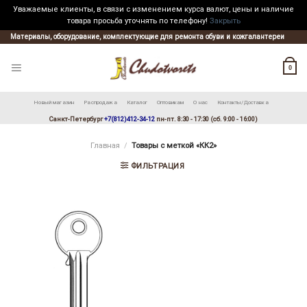
Уважаемые клиенты, в связи с изменением курса валют, цены и наличие
товара просьба уточнять по телефону!
Закрыть
Skip
Материалы, оборудование, комплектующие для ремонта обуви и кожгалантереи
to
content
0
Новый магазин
Распродажа
Каталог
Оптовикам
О нас
Контакты/Доставка
Санкт-Петербург
+7(812)412-34-12
пн-пт. 8:30 - 17:30 (сб. 9:00 - 16:00)
Главная
/
Товары с меткой «КК2»
ФИЛЬТРАЦИЯ