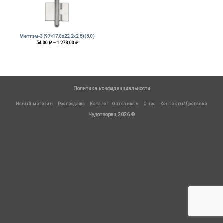
Меттэм-3 (97×17.8х22.2х2.5)(5.0)
Диапазон
54.00
₽
–
1 273.00
₽
цен:
54.00 ₽
–
1
273.00 ₽
Политика конфиденциальности
Новый магазин
Распродажа
Каталог
Оптовикам
О нас
Контакты/Доставка
Чудотворец 2026 ©