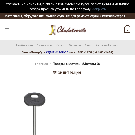
Уважаемые клиенты, в связи с изменением курса валют, цены и наличие
товара просьба уточнять по телефону!
Закрыть
Skip
Материалы, оборудование, комплектующие для ремонта обуви и кожгалантереи
to
content
0
Новый магазин
Распродажа
Каталог
Оптовикам
О нас
Контакты/Доставка
Санкт-Петербург
+7(812)412-34-12
пн-пт. 8:30 - 17:30 (сб. 9:00 - 16:00)
Главная
/
Товары с меткой «Меттэм-3»
ФИЛЬТРАЦИЯ