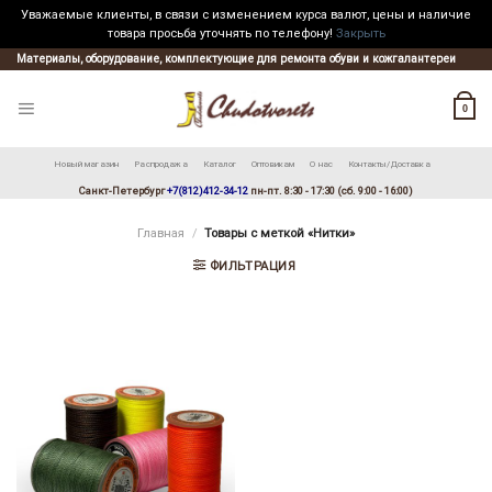
Уважаемые клиенты, в связи с изменением курса валют, цены и наличие
товара просьба уточнять по телефону!
Закрыть
Skip
Материалы, оборудование, комплектующие для ремонта обуви и кожгалантереи
to
content
0
Новый магазин
Распродажа
Каталог
Оптовикам
О нас
Контакты/Доставка
Санкт-Петербург
+7(812)412-34-12
пн-пт. 8:30 - 17:30 (сб. 9:00 - 16:00)
Главная
/
Товары с меткой «Нитки»
ФИЛЬТРАЦИЯ