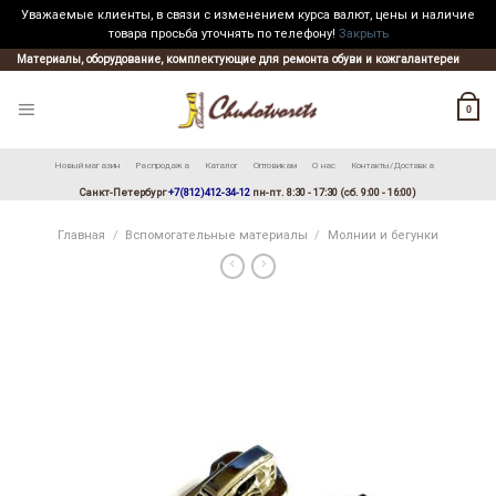
Уважаемые клиенты, в связи с изменением курса валют, цены и наличие
товара просьба уточнять по телефону!
Закрыть
Skip
Материалы, оборудование, комплектующие для ремонта обуви и кожгалантереи
to
content
0
Новый магазин
Распродажа
Каталог
Оптовикам
О нас
Контакты/Доставка
Санкт-Петербург
+7(812)412-34-12
пн-пт. 8:30 - 17:30 (сб. 9:00 - 16:00)
Главная
/
Вспомогательные материалы
/
Молнии и бегунки