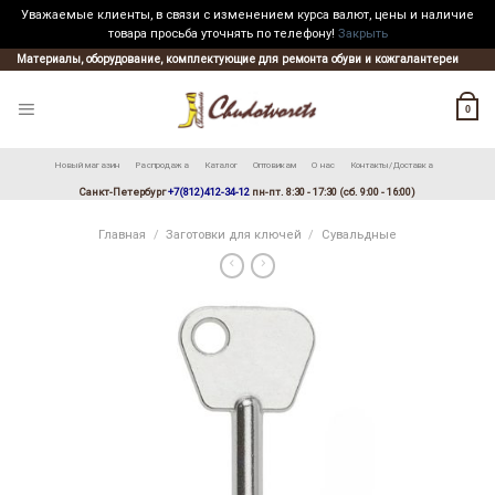
Уважаемые клиенты, в связи с изменением курса валют, цены и наличие
товара просьба уточнять по телефону!
Закрыть
Skip
Материалы, оборудование, комплектующие для ремонта обуви и кожгалантереи
to
content
0
Новый магазин
Распродажа
Каталог
Оптовикам
О нас
Контакты/Доставка
Санкт-Петербург
+7(812)412-34-12
пн-пт. 8:30 - 17:30 (сб. 9:00 - 16:00)
Главная
/
Заготовки для ключей
/
Сувальдные