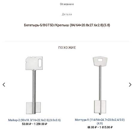
Описание
Детали
Богатырь-5/BGT5D/Крепыш (84/64×20.8х27.6х2.8)(5.8)
ПОХОЖИЕ
Моттура-9 (114/94×24.7×23.8х2.4/3.0)
Майер-2 (90х18.3/16×22.6х2.6)(6.0х3.6)
(4.9)
Диапазон
53.00
₽
–
1 259.00
₽
цен:
Диапазон
68.00
₽
–
1 615.00
₽
53.00 ₽
цен:
–
68.00 ₽