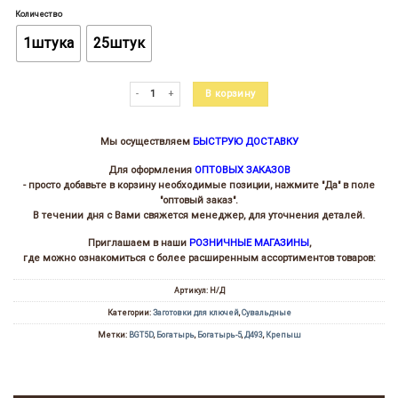
цен:
Количество
85.00 ₽
–
1штука
25штук
2
019.00 ₽
Количество товара Богатырь-5 (84/64x20.8х27.6х2.8)(5.8)
В корзину
Мы осуществляем
БЫСТРУЮ ДОСТАВКУ
Для оформления
ОПТОВЫХ ЗАКАЗОВ
- просто добавьте в корзину необходимые позиции, нажмите "Да" в поле
"оптовый заказ".
В течении дня с Вами свяжется менеджер, для уточнения деталей.
Приглашаем в наши
РОЗНИЧНЫЕ МАГАЗИНЫ
,
где можно ознакомиться с более расширенным ассортиментов товаров:
Артикул:
Н/Д
Категории:
Заготовки для ключей
,
Сувальдные
Метки:
BGT5D
,
Богатырь
,
Богатырь-5
,
Д493
,
Крепыш