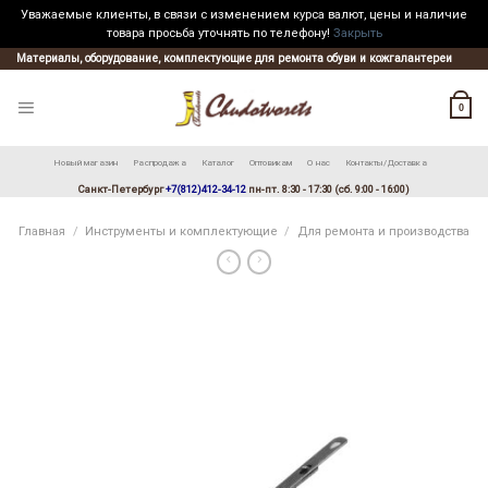
Уважаемые клиенты, в связи с изменением курса валют, цены и наличие
товара просьба уточнять по телефону!
Закрыть
Skip
Материалы, оборудование, комплектующие для ремонта обуви и кожгалантереи
to
content
0
Новый магазин
Распродажа
Каталог
Оптовикам
О нас
Контакты/Доставка
Санкт-Петербург
+7(812)412-34-12
пн-пт. 8:30 - 17:30 (сб. 9:00 - 16:00)
Главная
/
Инструменты и комплектующие
/
Для ремонта и производства