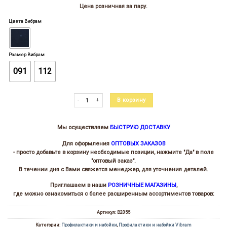
Цена розничная за пару.
Цвета Вибрам
Размер Вибрам
091
112
Количество товара Набойка 2055 ETON
В корзину
Мы осуществляем
БЫСТРУЮ ДОСТАВКУ
Для оформления
ОПТОВЫХ ЗАКАЗОВ
- просто добавьте в корзину необходимые позиции, нажмите "Да" в поле
"оптовый заказ".
В течении дня с Вами свяжется менеджер, для уточнения деталей.
Приглашаем в наши
РОЗНИЧНЫЕ МАГАЗИНЫ
,
где можно ознакомиться с более расширенным ассортиментов товаров:
Артикул:
В2055
Категории:
Профилактики и набойки
,
Профилактики и набойки Vibram