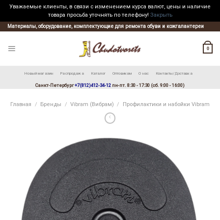
Уважаемые клиенты, в связи с изменением курса валют, цены и наличие
товара просьба уточнять по телефону!
Закрыть
Skip
Материалы, оборудование, комплектующие для ремонта обуви и кожгалантереи
to
content
0
Новый магазин
Распродажа
Каталог
Оптовикам
О нас
Контакты/Доставка
Санкт-Петербург
+7(812)412-34-12
пн-пт. 8:30 - 17:30 (сб. 9:00 - 16:00)
Главная
/
Бренды
/
Vibram (Вибрам)
/
Профилактики и набойки Vibram