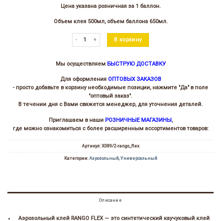
Цена указана розничная за 1 баллон.
Объем клея 500мл, объем баллона 650мл.
Количество товара Клей аэрозольный контактный RANGO F
В корзину
Мы осуществляем
БЫСТРУЮ ДОСТАВКУ
Для оформления
ОПТОВЫХ ЗАКАЗОВ
- просто добавьте в корзину необходимые позиции, нажмите "Да" в поле
"оптовый заказ".
В течении дня с Вами свяжется менеджер, для уточнения деталей.
Приглашаем в наши
РОЗНИЧНЫЕ МАГАЗИНЫ
,
где можно ознакомиться с более расширенным ассортиментов товаров:
Артикул:
Х089/2-rango_flex
Категории:
Аэрозольный
,
Универсальный
Описание
Аэрозольный клей RANGO FLEX — это синтетический каучуковый клей