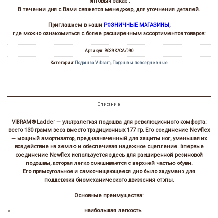
"оптовый заказ".
В течении дня с Вами свяжется менеджер, для уточнения деталей.
Приглашаем в наши
РОЗНИЧНЫЕ МАГАЗИНЫ
,
где можно ознакомиться с более расширенным ассортиментов товаров:
Артикул:
В639К/СА/090
Категории:
Подошва Vibram
,
Подошвы повседневные
Описание
VIBRAM® Ladder — ультралегкая подошва для революционного комфорта:
всего 130 грамм веса вместо традиционных 177 гр. Его соединение Newflex
— мощный амортизатор, предназначенный для защиты ног, уменьшая их
воздействие на землю и обеспечивая надежное сцепление. Впервые
соединение Newflex используется здесь для расширенной резиновой
подошвы, которая легко смешивается с верхней частью обуви.
Его прямоугольное и самоочищающееся дно было задумано для
поддержки биомеханического движения стопы.
Основные преимущества:
наибольшая легкость