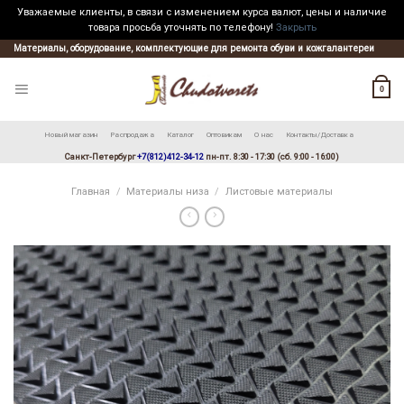
Уважаемые клиенты, в связи с изменением курса валют, цены и наличие
товара просьба уточнять по телефону!
Закрыть
Skip
Материалы, оборудование, комплектующие для ремонта обуви и кожгалантереи
to
content
0
Новый магазин
Распродажа
Каталог
Оптовикам
О нас
Контакты/Доставка
Санкт-Петербург
+7(812)412-34-12
пн-пт. 8:30 - 17:30 (сб. 9:00 - 16:00)
Главная
/
Материалы низа
/
Листовые материалы