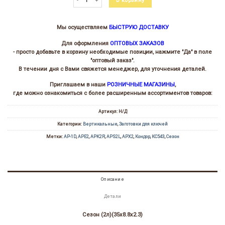
В корзину
Мы осуществляем
БЫСТРУЮ ДОСТАВКУ
Для оформления
ОПТОВЫХ ЗАКАЗОВ
- просто добавьте в корзину необходимые позиции, нажмите "Да" в поле
"оптовый заказ".
В течении дня с Вами свяжется менеджер, для уточнения деталей.
Приглашаем в наши
РОЗНИЧНЫЕ МАГАЗИНЫ
,
где можно ознакомиться с более расширенным ассортиментов товаров:
Артикул:
Н/Д
Категории:
Вертикальные
,
Заготовки для ключей
Метки:
AP-1D
,
APE2
,
APK2R
,
APS2L
,
APX2
,
Кондор
,
КС543
,
Сезон
Описание
Детали
Сезон (2л)(35х8.8х2.3)