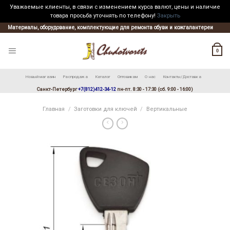
Уважаемые клиенты, в связи с изменением курса валют, цены и наличие
товара просьба уточнять по телефону!
Закрыть
Skip
Материалы, оборудование, комплектующие для ремонта обуви и кожгалантереи
to
content
0
Новый магазин
Распродажа
Каталог
Оптовикам
О нас
Контакты/Доставка
Санкт-Петербург
+7(812)412-34-12
пн-пт. 8:30 - 17:30 (сб. 9:00 - 16:00)
Главная
/
Заготовки для ключей
/
Вертикальные