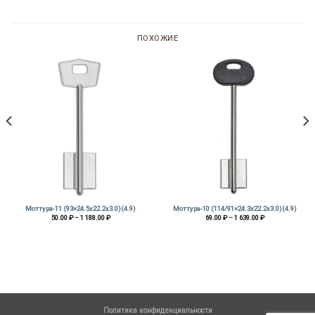
ПОХОЖИЕ
Моттура-11 (93×24.5х22.2х3.0)(4.9)
Моттура-10 (114/91×24.3х22.2х3.0)(4.9)
Диапазон
Диапазон
50.00
₽
–
1 188.00
₽
69.00
₽
–
1 639.00
₽
цен:
цен:
50.00 ₽
69.00 ₽
–
–
1
1
188.00 ₽
639.00 ₽
Политика конфиденциальности