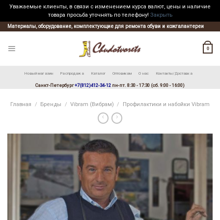
Уважаемые клиенты, в связи с изменением курса валют, цены и наличие
товара просьба уточнять по телефону!
Закрыть
Skip
Материалы, оборудование, комплектующие для ремонта обуви и кожгалантереи
to
content
0
Новый магазин
Распродажа
Каталог
Оптовикам
О нас
Контакты/Доставка
Санкт-Петербург
+7(812)412-34-12
пн-пт. 8:30 - 17:30 (сб. 9:00 - 16:00)
Главная
/
Бренды
/
Vibram (Вибрам)
/
Профилактики и набойки Vibram