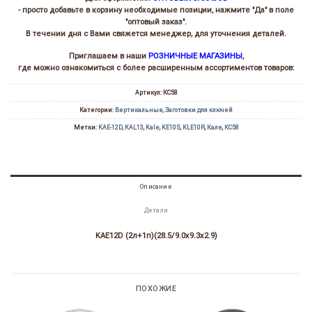
- просто добавьте в корзину необходимые позиции, нажмите "Да" в поле
"оптовый заказ".
В течении дня с Вами свяжется менеджер, для уточнения деталей.
Приглашаем в наши
РОЗНИЧНЫЕ МАГАЗИНЫ
,
где можно ознакомиться с более расширенным ассортиментов товаров:
Артикул:
КС58
Категории:
Вертикальные
,
Заготовки для ключей
Метки:
KAE-12D
,
KAL13
,
Kale
,
KE10S
,
KLE10R
,
Кале
,
КС58
Описание
Детали
KAE12D (2л+1п)(28.5/9.0х9.3х2.9)
ПОХОЖИЕ