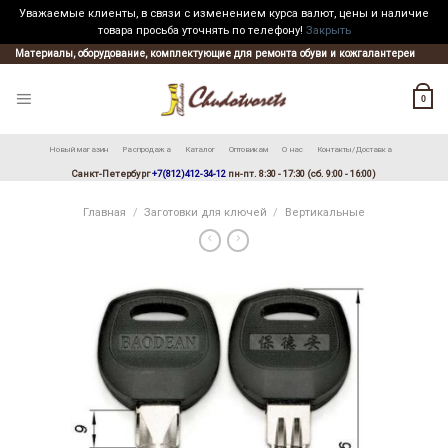
Уважаемые клиенты, в связи с изменением курса валют, цены и наличие
товара просьба уточнять по телефону!
Закрыть
Skip
Материалы, оборудование, комплектующие для ремонта обуви и кожгалантереи
to
content
0
Новый магазин
Распродажа
Каталог
Оптовикам
О нас
Контакты/Доставка
Санкт-Петербург
+7(812)412-34-12
пн-пт. 8:30 - 17:30 (сб. 9:00 - 16:00)
Главная
/
Заготовки для ключей
/
Вертикальные