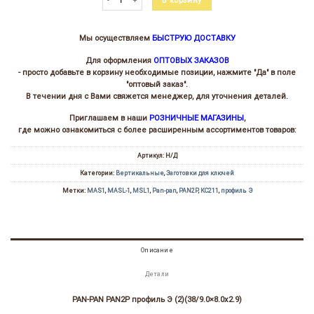
В корзину
Мы осуществляем
БЫСТРУЮ ДОСТАВКУ
Для оформления
ОПТОВЫХ ЗАКАЗОВ
- просто добавьте в корзину необходимые позиции, нажмите "Да" в поле
"оптовый заказ".
В течении дня с Вами свяжется менеджер, для уточнения деталей.
Приглашаем в наши
РОЗНИЧНЫЕ МАГАЗИНЫ
,
где можно ознакомиться с более расширенным ассортиментов товаров:
Артикул:
Н/Д
Категории:
Вертикальные
,
Заготовки для ключей
Метки:
MAS1
,
MASL-1
,
MSL1
,
Pan-pan
,
PAN2P
,
КС211
,
профиль Э
Описание
Детали
PAN-PAN PAN2P профиль Э (2)(38/9.0×8.0х2.9)