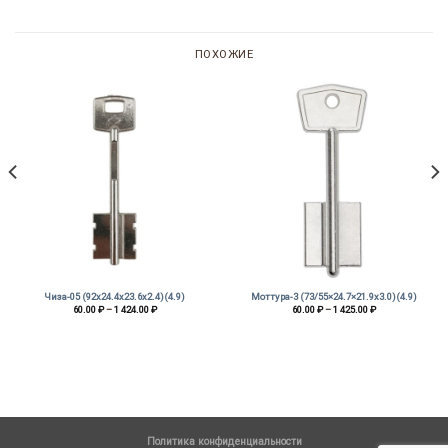
ПОХОЖИЕ
Чиза-05 (92х24.4х23.6х2.4)(4.9)
Моттура-3 (73/55×24.7×21.9х3.0)(4.9)
Диапазон
Диапазон
60.00
₽
–
1 424.00
₽
60.00
₽
–
1 425.00
₽
цен:
цен:
60.00 ₽
60.00 ₽
–
–
1
1
424.00 ₽
425.00 ₽
Политика конфиденциальности