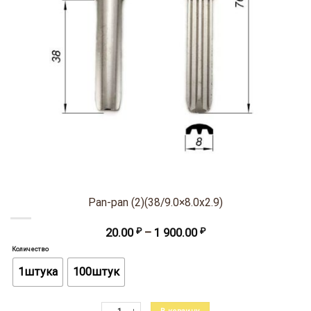
Pan-pan (2)(38/9.0×8.0х2.9)
Диапазон
20.00
₽
–
1 900.00
₽
цен:
Количество
20.00 ₽
–
1штука
100штук
1
900.00 ₽
Количество товара Pan-pan (2)(38/9.0x8.0х2.9)