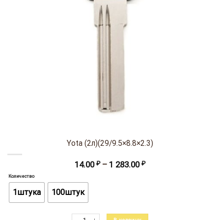
Yota (2л)(29/9.5×8.8×2.3)
Диапазон
14.00
₽
–
1 283.00
₽
цен:
Количество
14.00 ₽
–
1штука
100штук
1
283.00 ₽
Количество товара Yota (2л)(29/9.5x8.8x2.3)