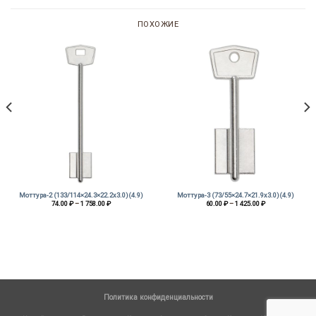
ПОХОЖИЕ
Моттура-2 (133/114×24.3×22.2х3.0)(4.9)
Моттура-3 (73/55×24.7×21.9х3.0)(4.9)
Диапазон
Диапазон
74.00
₽
–
1 758.00
₽
60.00
₽
–
1 425.00
₽
цен:
цен:
74.00 ₽
60.00 ₽
–
–
1
1
758.00 ₽
425.00 ₽
Политика конфиденциальности