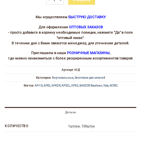
В корзину
Мы осуществляем
БЫСТРУЮ ДОСТАВКУ
Для оформления
ОПТОВЫХ ЗАКАЗОВ
- просто добавьте в корзину необходимые позиции, нажмите "Да" в поле
"оптовый заказ".
В течении дня с Вами свяжется менеджер, для уточнения деталей.
Приглашаем в наши
РОЗНИЧНЫЕ МАГАЗИНЫ
,
где можно ознакомиться с более расширенным ассортиментов товаров:
Артикул:
Н/Д
Категории:
Вертикальные
,
Заготовки для ключей
Метки:
AP-1D
,
APE2
,
APK2R
,
APS2L
,
APX2
,
BAO2DP
,
Baodean
,
Yota
,
КС592
Детали
КОЛИЧЕСТВО
1штука, 100штук