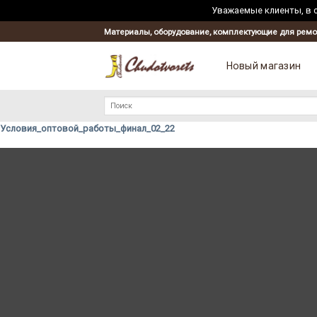
Уважаемые клиенты, в с
Skip
Материалы, оборудование, комплектующие для ремо
to
content
Новый магазин
Искать:
Условия_оптовой_работы_финал_02_22