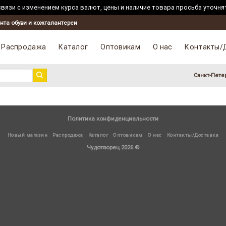
вязи с изменением курса валют, цены и наличие товара просьба уточня
нта обуви и кожгалантереи
Распродажа
Каталог
Оптовикам
О нас
Контакты/
Санкт-Пете
Политика конфиденциальности
Новый магазин
Распродажа
Каталог
Оптовикам
О нас
Контакты/Доставка
Чудотворец 2026 ©