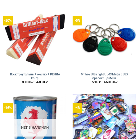
составляла
29.00 ₽.
14.00 ₽
33.00 ₽.
–
16.00 ₽
-20%
-5%
Воск треугольный жесткий РЕНИА
Mifare Ultralight UL-X/Мифар ULX
120гр.
брелок 13,56МГц
Диапазон
Диапазон
330.00
₽
–
470.00
₽
72.00
₽
–
6 500.00
₽
цен:
цен:
330.00 ₽
72.00 ₽
–
–
470.00 ₽
6
500.00 ₽
-16%
-4%
НЕТ В НАЛИЧИИ