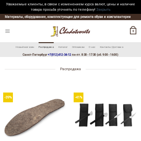
Уважаемые клиенты, в связи с изменением курса валют, цены и наличие
товара просьба уточнять по телефону!
Закрыть
Skip
Материалы, оборудование, комплектующие для ремонта обуви и кожгалантереи
to
content
0
Новый магазин
Распродажа
Каталог
Оптовикам
О нас
Контакты/Доставка
Санкт-Петербург
+7(812)412-34-12
пн-пт. 8:30 - 17:30 (сб. 9:00 - 16:00)
Распродажа
-39%
-41%