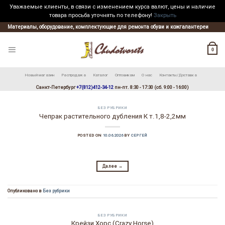
Уважаемые клиенты, в связи с изменением курса валют, цены и наличие
товара просьба уточнять по телефону!
Закрыть
Skip
Материалы, оборудование, комплектующие для ремонта обуви и кожгалантереи
to
content
0
Новый магазин
Распродажа
Каталог
Оптовикам
О нас
Контакты/Доставка
Санкт-Петербург
+7(812)412-34-12
пн-пт. 8:30 - 17:30 (сб. 9:00 - 16:00)
БЕЗ РУБРИКИ
Чепрак растительного дубления К т.1,8-2,2мм
POSTED ON
10.06.2026
BY
СЕРГЕЙ
Далее
→
Опубликовано в
Без рубрики
БЕЗ РУБРИКИ
Крейзи Хорс (Crazy Horse)