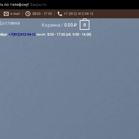
ть по телефону!
Закрыть
e-mail
08:30 - 17:30
+7 (812) 412-34-12
Доставка
0
Корзина /
0.00
₽
рбург
+7(812)412-34-12
пн-пт. 8:30 - 17:30 (сб. 9:00 - 16:00)