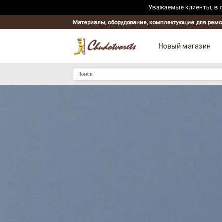
Уважаемые клиенты, в с
Skip
Материалы, оборудование, комплектующие для ремо
to
content
Новый магазин
Искать: