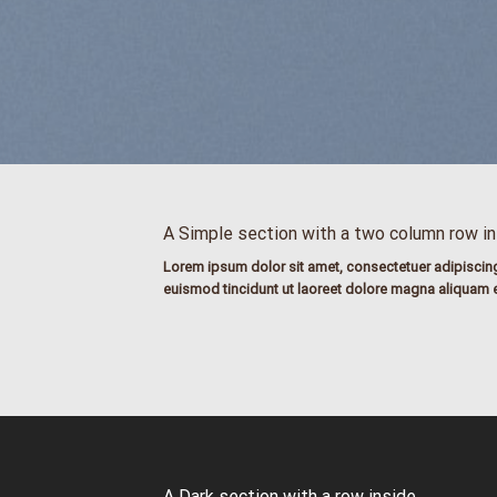
A Simple section with a two column row i
Lorem ipsum dolor sit amet, consectetuer adipiscin
euismod tincidunt ut laoreet dolore magna aliquam e
A Dark section with a row inside