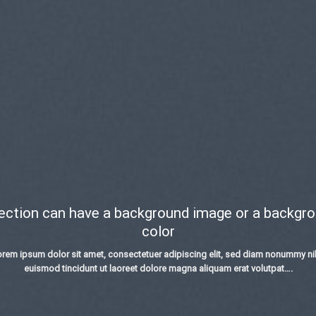
ection can have a background image or a backgr
color
rem ipsum dolor sit amet, consectetuer adipiscing elit, sed diam nonummy n
euismod tincidunt ut laoreet dolore magna aliquam erat volutpat….