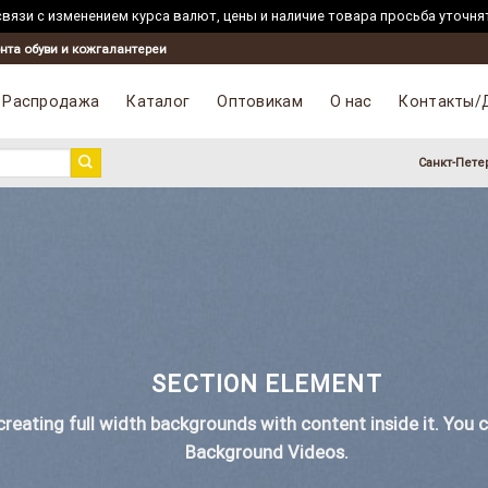
вязи с изменением курса валют, цены и наличие товара просьба уточня
нта обуви и кожгалантереи
Распродажа
Каталог
Оптовикам
О нас
Контакты/
Санкт-Пете
SECTION ELEMENT
creating full width backgrounds with content inside it. You 
Background Videos.