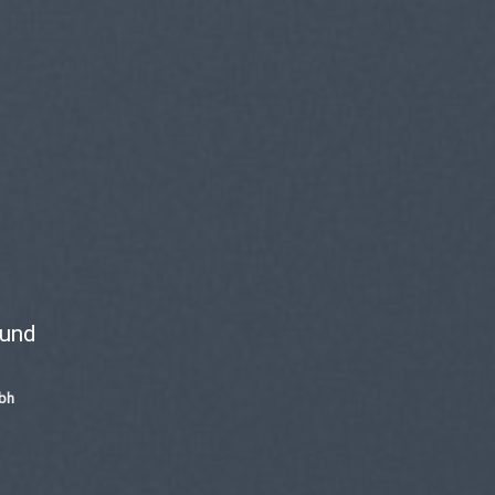
ound
ibh