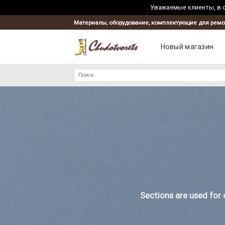
Уважаемые клиенты, в с
Skip
Материалы, оборудование, комплектующие для ремо
to
content
Новый магазин
Искать:
Sections are used for 