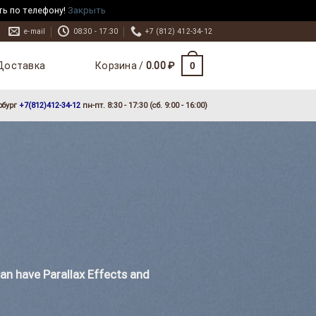
ть по телефону!
Закрыть
e-mail
08:30 - 17:30
+7 (812) 412-34-12
Доставка
0
Корзина /
0.00
₽
рбург
+7(812)412-34-12
пн-пт. 8:30 - 17:30 (сб. 9:00 - 16:00)
can have Parallax Effects and