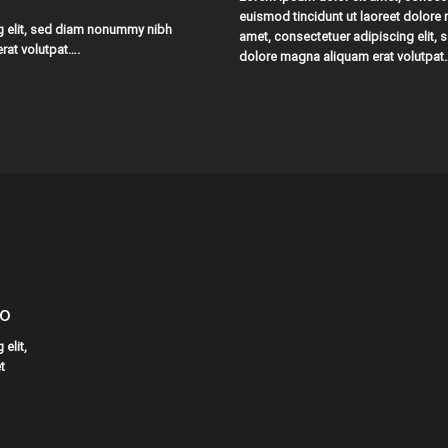
euismod tincidunt ut laoreet dolore
g elit, sed diam nonummy nibh
amet, consectetuer adipiscing elit,
rat volutpat….
dolore magna aliquam erat volutpat
eo
elit,
t