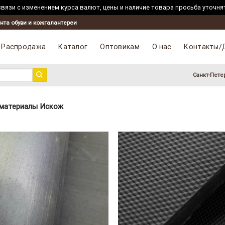
вязи с изменением курса валют, цены и наличие товара просьба уточня
нта обуви и кожгалантереи
Распродажа
Каталог
Оптовикам
О нас
Контакты/
Санкт-Пете
материалы Искож