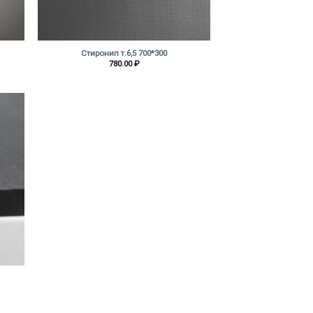
+
Стиронип т.6,5 700*300
780.00
₽