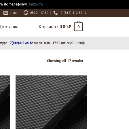
ть по телефону!
Закрыть
e-mail
08:30 - 17:30
+7 (812) 412-34-12
Доставка
0
Корзина /
0.00
₽
рбург
+7(812)412-34-12
пн-пт. 8:30 - 17:30 (сб. 9:00 - 16:00)
Showing all 17 results