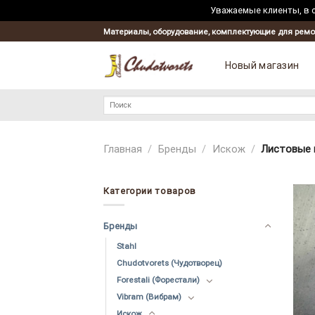
Уважаемые клиенты, в с
Skip
Материалы, оборудование, комплектующие для ремо
to
content
Новый магазин
Искать:
Главная
/
Бренды
/
Искож
/
Листовые 
Категории товаров
Бренды
Stahl
Chudotvorets (Чудотворец)
Forestali (Форестали)
Vibram (Вибрам)
Искож