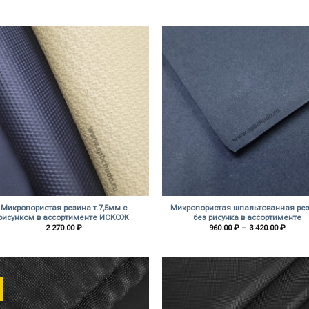
цен:
цен:
3
1
100.00 ₽
140.0
–
–
3
1
700.00 ₽
200.0
+
Микропористая резина т.7,5мм с
Микропористая шпальтованная ре
рисунком в ассортименте ИСКОЖ
без рисунка в ассортименте
Диап
2 270.00
₽
960.00
₽
–
3 420.00
₽
цен:
960.00
–
3
420.00
%