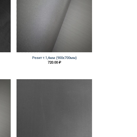
+
Резит т.1,4мм (900х700мм)
720.00
₽