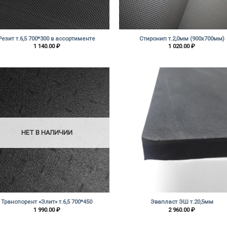
+
Резит т.6,5 700*300 в ассортименте
Стиронип т.2,0мм (900х700мм)
1 140.00
₽
1 020.00
₽
НЕТ В НАЛИЧИИ
+
Транспорент «Элит» т.6,5 700*450
Эвапласт ЭШ т.20,5мм
1 990.00
₽
2 960.00
₽