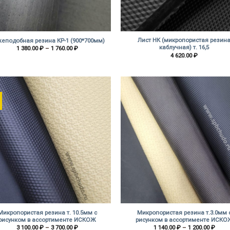
+
Лист НК (микропористая резин
еподобная резина КР-1 (900*700мм)
каблучная) т. 16,5
Диапазон
1 380.00
₽
–
1 760.00
₽
цен:
4 620.00
₽
1
380.00 ₽
–
1
760.00 ₽
%
+
Микропористая резина т. 10.5мм с
Микропористая резина т.3.0мм 
рисунком в ассортименте ИСКОЖ
рисунком в ассортименте ИСКО
Диапазон
Диап
3 100.00
₽
–
3 700.00
₽
1 140.00
₽
–
1 200.00
₽