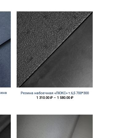
цен:
1
0 ₽
640.00 ₽
–
1
0 ₽
650.00 ₽
+
зина
Резина набоечная «ЛЮКС» т.6,5 700*300
Диапазон
1 310.00
₽
–
1 580.00
₽
цен:
азон
1
310.00 ₽
 ₽
–
1
580.00 ₽
 ₽