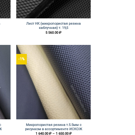
+
а
Лист НК (микропористая резина
каблучная) т. 19,5
5 560.00
₽
-1%
+
с
Микропористая резина т.5.5мм с
Ж
рисунком в ассортименте ИСКОЖ
азон
Диапазон
1 640.00
₽
–
1 650.00
₽