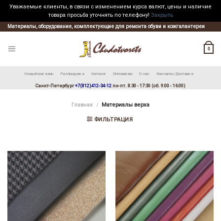
Уважаемые клиенты, в связи с изменением курса валют, цены и наличие
товара просьба уточнять по телефону!
Закрыть
Skip
Материалы, оборудование, комплектующие для ремонта обуви и кожгалантереи
to
content
0
Новый магазин
Распродажа
Каталог
Оптовикам
О нас
Контакты/Доставка
Санкт-Петербург
+7(812)412-34-12
пн-пт. 8:30 - 17:30 (сб. 9:00 - 16:00)
Главная
/
Материалы верха
ФИЛЬТРАЦИЯ