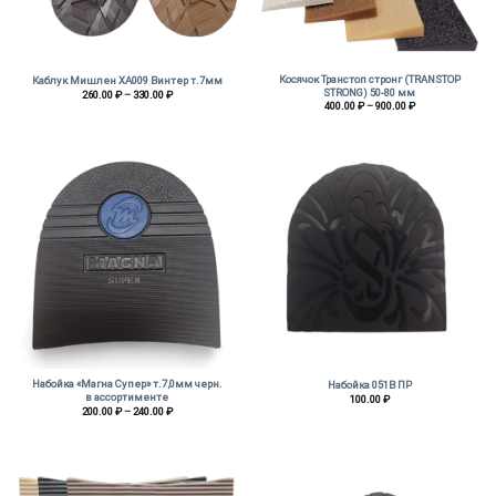
Косячок Транстоп стронг (TRANSTOP
Каблук Мишлен ХА009 Винтер т.7мм
STRONG) 50-80 мм
Диапазон
260.00
₽
–
330.00
₽
цен:
Диапазон
400.00
₽
–
900.00
₽
260.00 ₽
цен:
–
400.00 ₽
330.00 ₽
–
900.00 ₽
Набойка «Магна Супер» т.7,0мм черн.
Набойка 051В ПР
в ассортименте
100.00
₽
Диапазон
200.00
₽
–
240.00
₽
цен:
200.00 ₽
–
240.00 ₽