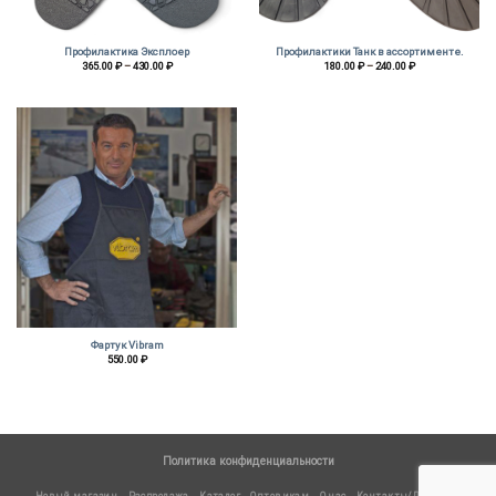
Профилактика Эксплоер
Профилактики Танк в ассортименте.
Диапазон
Диапазон
365.00
₽
–
430.00
₽
180.00
₽
–
240.00
₽
цен:
цен:
365.00 ₽
180.00 ₽
–
–
430.00 ₽
240.00 ₽
Фартук Vibram
550.00
₽
Политика конфиденциальности
Новый магазин
Распродажа
Каталог
Оптовикам
О нас
Контакты/Доставка