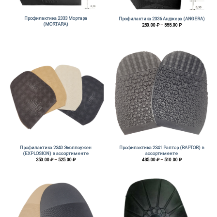
Профилактика 2333 Мортара
Профилактика 2336 Анджера (ANGERA)
(MORTARA)
Диапазон
250.00
₽
–
555.00
₽
цен:
250.00 ₽
–
555.00 ₽
Профилактика 2340 Эксплоужен
Профилактика 2341 Раптор (RAPTOR) в
(EXPLOSION) в ассортименте
ассортименте
Диапазон
Диапазон
350.00
₽
–
525.00
₽
435.00
₽
–
510.00
₽
цен:
цен:
350.00 ₽
435.00 ₽
–
–
525.00 ₽
510.00 ₽