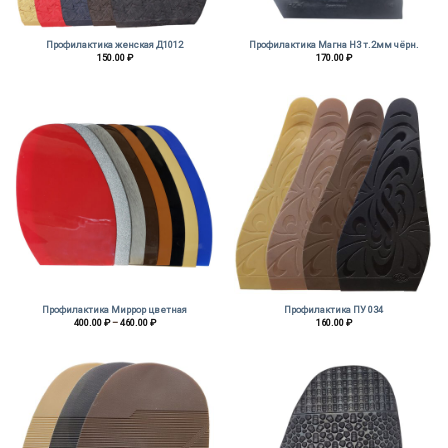
Профилактика женская Д1012
Профилактика Магна Н3 т.2мм чёрн.
150.00
₽
170.00
₽
Профилактика Миррор цветная
Профилактика ПУ 034
Диапазон
400.00
₽
–
460.00
₽
160.00
₽
цен:
400.00 ₽
–
460.00 ₽