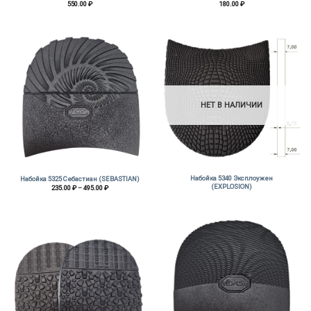
550.00
₽
180.00
₽
НЕТ В НАЛИЧИИ
Набойка 5340 Эксплоужен
Набойка 5325 Себастиан (SEBASTIAN)
(EXPLOSION)
Диапазон
235.00
₽
–
495.00
₽
цен:
235.00 ₽
–
495.00 ₽