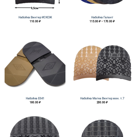
Набойка Винтер ИСКОЖ
Набойка Галант
Диапазон
110.00
₽
115.00
₽
–
170.00
₽
цен:
115.00 ₽
–
170.00 ₽
Набойка Е041
Набойка Магна Винтер жен. т.7
180.00
₽
200.00
₽