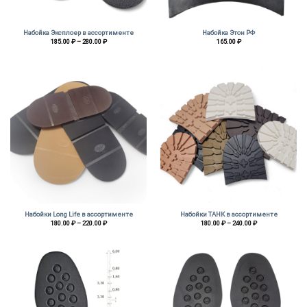
Набойка Эксплоер в ассортименте
Набойка Этон РФ
Диапазон
185.00
₽
–
280.00
₽
165.00
₽
цен:
185.00 ₽
–
280.00 ₽
Набойки Long Life в ассортименте
Набойки ТАНК в ассортименте
Диапазон
Диапазон
180.00
₽
–
220.00
₽
180.00
₽
–
240.00
₽
цен:
цен:
180.00 ₽
180.00 ₽
–
–
220.00 ₽
240.00 ₽