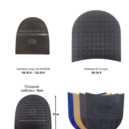
210.00 ₽
–
240.00 ₽
Набойка Long Life ИСКОЖ
Набойка В-12 чёрн.
Диапазон
100.00
₽
–
120.00
₽
180.00
₽
цен:
100.00 ₽
–
120.00 ₽