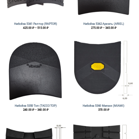
Набойка 5341 Раптор (RAPTOR)
Набойка 5342 Ариэль (ARIEL)
Диапазон
Диапазон
425.00
₽
–
515.00
₽
275.00
₽
–
345.00
₽
цен:
цен:
425.00 ₽
275.00 ₽
–
–
515.00 ₽
345.00 ₽
Набойка 5350 Топ (TACCO TOP)
Набойка 5360 Маями (MIAMI)
Диапазон
240.00
₽
–
340.00
₽
370.00
₽
цен:
240.00 ₽
–
340.00 ₽