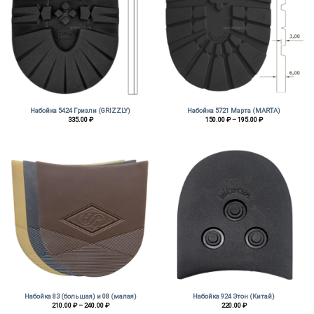
Набойка 5424 Гризли (GRIZZLY)
Набойка 5721 Марта (MARTA)
Диапазон
335.00
₽
150.00
₽
–
195.00
₽
цен:
150.00 ₽
–
195.00 ₽
Набойка 83 (большая) и 08 (малая)
Набойка 924 Этон (Китай)
Диапазон
210.00
₽
–
240.00
₽
220.00
₽
цен: