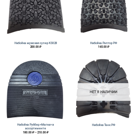
Набойка мужская супер KS028
Набойка Раптор РФ
200.00
₽
165.00
₽
НЕТ В НАЛИЧИИ
Набойка Руббер «Магна» в
Набойка Танк РФ
ассортименте
Диапазон
180.00
₽
–
210.00
₽
цен:
180.00 ₽