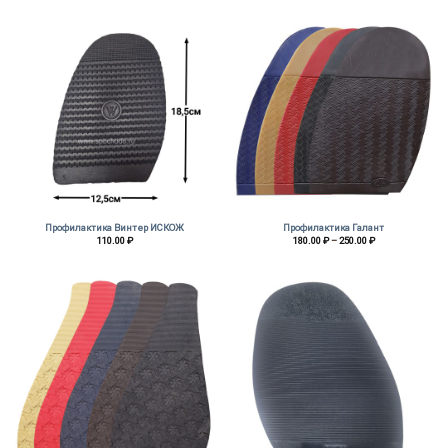
Профилактика Винтер ИСКОЖ
Профилактика Галант
Диапазон
110.00
₽
180.00
₽
–
250.00
₽
цен:
180.00 ₽
–
250.00 ₽