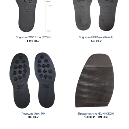
Подошва 2055 Етон (ETON)
Подошва 923 Этон (Китай)
1 490.00
₽
550.00
₽
Подошва Этон РФ
Профилактика «KJ» ИСКОЖ
Диапазон
380.00
₽
100.00
₽
–
120.00
₽
цен:
100.00 ₽
–
120.00 ₽