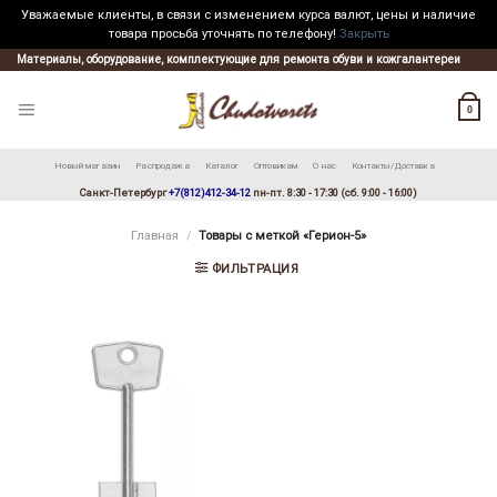
Уважаемые клиенты, в связи с изменением курса валют, цены и наличие
товара просьба уточнять по телефону!
Закрыть
Skip
Материалы, оборудование, комплектующие для ремонта обуви и кожгалантереи
to
content
0
Новый магазин
Распродажа
Каталог
Оптовикам
О нас
Контакты/Доставка
Санкт-Петербург
+7(812)412-34-12
пн-пт. 8:30 - 17:30 (сб. 9:00 - 16:00)
Главная
/
Товары с меткой «Герион-5»
ФИЛЬТРАЦИЯ