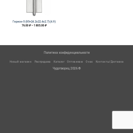
Герион-5 (85×24.2х22.4х2.7)(4.9)
Диапазон
76.00
₽
–
1 805.00
₽
цен:
76.00 ₽
–
1
805.00 ₽
Политика конфиденциальности
Новый магазин
Распродажа
Каталог
Оптовикам
О нас
Контакты/Доставка
Чудотворец 2026 ©