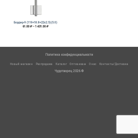
Бордер-9 (119×18.8×22х2.5)(5.0)
Диапазон
61.00
₽
–
1 431.00
₽
цен:
61.00 ₽
–
1
431.00 ₽
Политика конфиденциальности
Новый магазин
Распродажа
Каталог
Оптовикам
О нас
Контакты/Доставка
Чудотворец 2026 ©