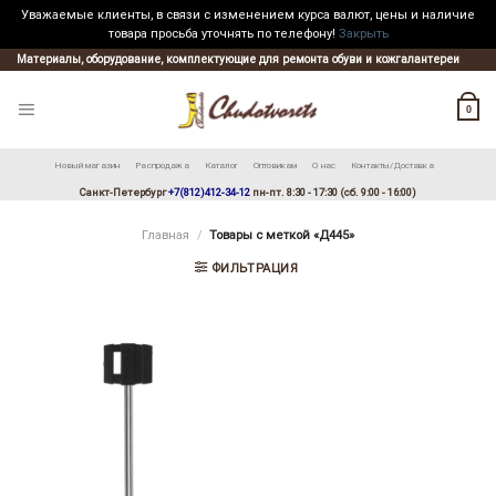
Уважаемые клиенты, в связи с изменением курса валют, цены и наличие
товара просьба уточнять по телефону!
Закрыть
Skip
Материалы, оборудование, комплектующие для ремонта обуви и кожгалантереи
to
content
0
Новый магазин
Распродажа
Каталог
Оптовикам
О нас
Контакты/Доставка
Санкт-Петербург
+7(812)412-34-12
пн-пт. 8:30 - 17:30 (сб. 9:00 - 16:00)
Главная
/
Товары с меткой «Д445»
ФИЛЬТРАЦИЯ