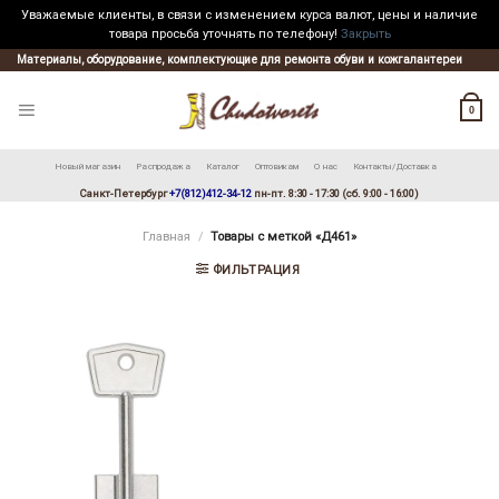
Уважаемые клиенты, в связи с изменением курса валют, цены и наличие
товара просьба уточнять по телефону!
Закрыть
Skip
Материалы, оборудование, комплектующие для ремонта обуви и кожгалантереи
to
content
0
Новый магазин
Распродажа
Каталог
Оптовикам
О нас
Контакты/Доставка
Санкт-Петербург
+7(812)412-34-12
пн-пт. 8:30 - 17:30 (сб. 9:00 - 16:00)
Главная
/
Товары с меткой «Д461»
ФИЛЬТРАЦИЯ