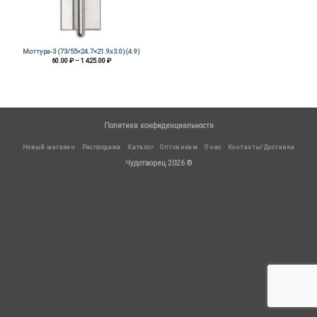
Моттура-3 (73/55×24.7×21.9х3.0)(4.9)
Диапазон
60.00
₽
–
1 425.00
₽
цен:
60.00 ₽
–
1
425.00 ₽
Политика конфиденциальности
Новый магазин
Распродажа
Каталог
Оптовикам
О нас
Контакты/Доставка
Чудотворец 2026 ©