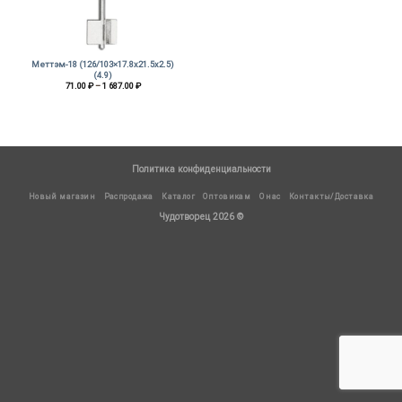
Меттэм-18 (126/103×17.8х21.5х2.5)
(4.9)
Диапазон
71.00
₽
–
1 687.00
₽
цен:
71.00 ₽
–
1
687.00 ₽
Политика конфиденциальности
Новый магазин
Распродажа
Каталог
Оптовикам
О нас
Контакты/Доставка
Чудотворец 2026 ©