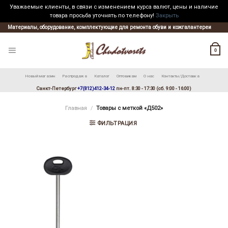
Уважаемые клиенты, в связи с изменением курса валют, цены и наличие
товара просьба уточнять по телефону!
Закрыть
Skip
Материалы, оборудование, комплектующие для ремонта обуви и кожгалантереи
to
content
0
Новый магазин
Распродажа
Каталог
Оптовикам
О нас
Контакты/Доставка
Санкт-Петербург
+7(812)412-34-12
пн-пт. 8:30 - 17:30 (сб. 9:00 - 16:00)
Главная
/
Товары с меткой «Д502»
ФИЛЬТРАЦИЯ