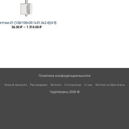
ттэм-21 (128/105×20.1х21.5х2.4)(4.9)
Диапазон
56.00
₽
–
1 314.00
₽
цен:
56.00 ₽
–
1
314.00 ₽
Политика конфиденциальности
Новый магазин
Распродажа
Каталог
Оптовикам
О нас
Контакты/Доставка
Чудотворец 2026 ©