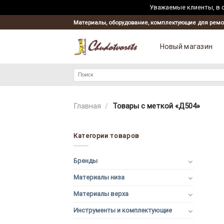
Уважаемые клиенты, в с
Skip
Материалы, оборудование, комплектующие для ремо
to
content
Новый магазин
Искать:
Главная
/
Товары с меткой «Д504»
Категории товаров
Бренды
Материалы низа
Материалы верха
Инструменты и комплектующие