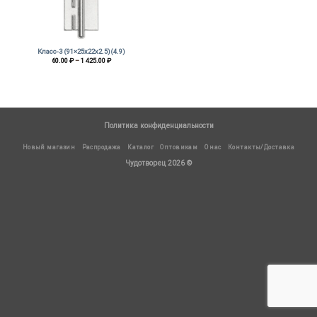
Класс-3 (91×25х22х2.5)(4.9)
Диапазон
60.00
₽
–
1 425.00
₽
цен:
60.00 ₽
–
1
425.00 ₽
Политика конфиденциальности
Новый магазин
Распродажа
Каталог
Оптовикам
О нас
Контакты/Доставка
Чудотворец 2026 ©