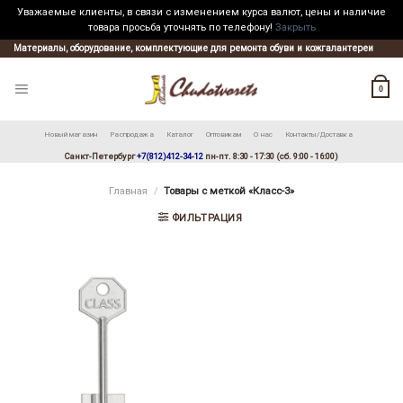
Уважаемые клиенты, в связи с изменением курса валют, цены и наличие
товара просьба уточнять по телефону!
Закрыть
Skip
Материалы, оборудование, комплектующие для ремонта обуви и кожгалантереи
to
content
0
Новый магазин
Распродажа
Каталог
Оптовикам
О нас
Контакты/Доставка
Санкт-Петербург
+7(812)412-34-12
пн-пт. 8:30 - 17:30 (сб. 9:00 - 16:00)
Главная
/
Товары с меткой «Класс-3»
ФИЛЬТРАЦИЯ