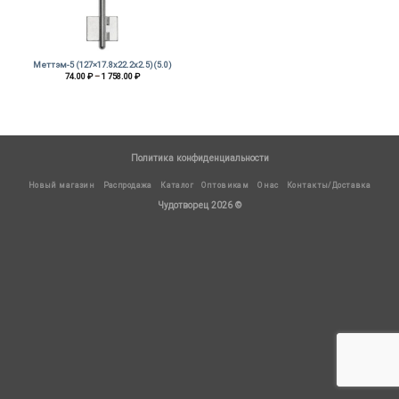
Меттэм-5 (127×17.8х22.2х2.5)(5.0)
Диапазон
74.00
₽
–
1 758.00
₽
цен:
74.00 ₽
–
1
758.00 ₽
Политика конфиденциальности
Новый магазин
Распродажа
Каталог
Оптовикам
О нас
Контакты/Доставка
Чудотворец 2026 ©