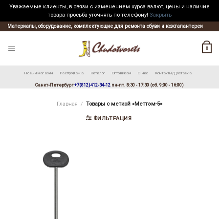
Уважаемые клиенты, в связи с изменением курса валют, цены и наличие
товара просьба уточнять по телефону!
Закрыть
Skip
Материалы, оборудование, комплектующие для ремонта обуви и кожгалантереи
to
content
0
Новый магазин
Распродажа
Каталог
Оптовикам
О нас
Контакты/Доставка
Санкт-Петербург
+7(812)412-34-12
пн-пт. 8:30 - 17:30 (сб. 9:00 - 16:00)
Главная
/
Товары с меткой «Меттэм-5»
ФИЛЬТРАЦИЯ