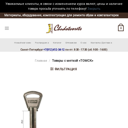
Уважаемые клиенты, в связи с изменением курса валют, цены и наличие
товара просьба уточнять по телефону!
Закрыть
Skip
Материалы, оборудование, комплектующие для ремонта обуви и кожгалантереи
to
content
0
Новый магазин
Распродажа
Каталог
Оптовикам
О нас
Контакты/Доставка
Санкт-Петербург
+7(812)412-34-12
пн-пт. 8:30 - 17:30 (сб. 9:00 - 16:00)
Главная
/
Товары с меткой «ТОМСК»
ФИЛЬТРАЦИЯ