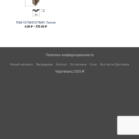
TOM-1D TMS1D TMK1: Tomsk
Диапазон
6.00
₽
–
570.00
₽
цен:
6.00 ₽
–
570.00 ₽
Политика конфиденциальности
Новый магазин
Распродажа
Каталог
Оптовикам
О нас
Контакты/Доставка
Чудотворец 2026 ©