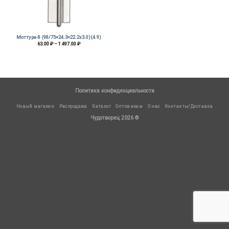
Моттура-8 (98/75×24.3×22.2х3.0)(4.9)
Диапазон
63.00
₽
–
1 497.00
₽
цен:
63.00 ₽
–
1
497.00 ₽
Политика конфиденциальности
Новый магазин
Распродажа
Каталог
Оптовикам
О нас
Контакты/Доставка
Чудотворец 2026 ©