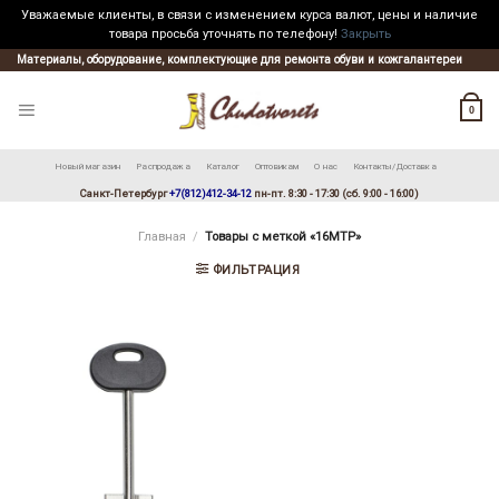
Уважаемые клиенты, в связи с изменением курса валют, цены и наличие
товара просьба уточнять по телефону!
Закрыть
Skip
Материалы, оборудование, комплектующие для ремонта обуви и кожгалантереи
to
content
0
Новый магазин
Распродажа
Каталог
Оптовикам
О нас
Контакты/Доставка
Санкт-Петербург
+7(812)412-34-12
пн-пт. 8:30 - 17:30 (сб. 9:00 - 16:00)
Главная
/
Товары с меткой «16MTP»
ФИЛЬТРАЦИЯ