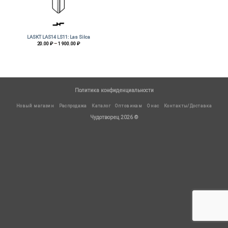
LASKT LAS14 LS11: Las Silca
Диапазон
20.00
₽
–
1 900.00
₽
цен:
20.00 ₽
–
1
900.00 ₽
Политика конфиденциальности
Новый магазин
Распродажа
Каталог
Оптовикам
О нас
Контакты/Доставка
Чудотворец 2026 ©