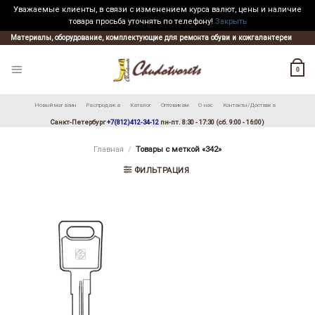
Уважаемые клиенты, в связи с изменением курса валют, цены и наличие
товара просьба уточнять по телефону!
Закрыть
Skip
Материалы, оборудование, комплектующие для ремонта обуви и кожгалантереи
to
content
0
Новый магазин
Распродажа
Каталог
Оптовикам
О нас
Контакты/Доставка
Санкт-Петербург
+7(812)412-34-12
пн-пт. 8:30 - 17:30 (сб. 9:00 - 16:00)
Главная
/
Товары с меткой «342»
ФИЛЬТРАЦИЯ