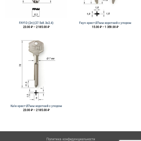
FAY1D (2л)(27.5х8.3х2.4)
Fayn крест Ø7мм короткий с упором
Диапазон
Диапазон
23.00
₽
–
2 185.00
₽
15.00
₽
–
1 359.00
₽
цен:
цен:
23.00 ₽
15.00 ₽
–
–
2
1
185.00 ₽
359.00 ₽
Kale крест Ø7мм короткий с упором
Диапазон
23.00
₽
–
2 185.00
₽
цен:
23.00 ₽
–
2
185.00 ₽
Политика конфиденциальности