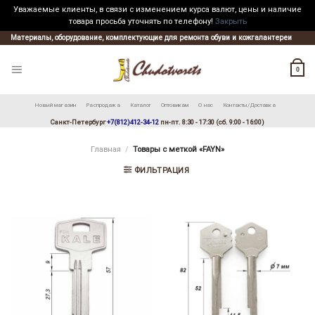
Уважаемые клиенты, в связи с изменением курса валют, цены и наличие
товара просьба уточнять по телефону!
Закрыть
Skip
Материалы, оборудование, комплектующие для ремонта обуви и кожгалантереи
to
content
0
Новый магазин
Распродажа
Каталог
Оптовикам
О нас
Контакты/Доставка
Санкт-Петербург
+7(812)412-34-12
пн-пт. 8:30 - 17:30 (сб. 9:00 - 16:00)
Главная
/
Товары с меткой «FAYN»
ФИЛЬТРАЦИЯ