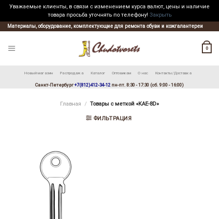
Уважаемые клиенты, в связи с изменением курса валют, цены и наличие
товара просьба уточнять по телефону!
Закрыть
Skip
Материалы, оборудование, комплектующие для ремонта обуви и кожгалантереи
to
content
0
Новый магазин
Распродажа
Каталог
Оптовикам
О нас
Контакты/Доставка
Санкт-Петербург
+7(812)412-34-12
пн-пт. 8:30 - 17:30 (сб. 9:00 - 16:00)
Главная
/
Товары с меткой «KAE-8D»
ФИЛЬТРАЦИЯ