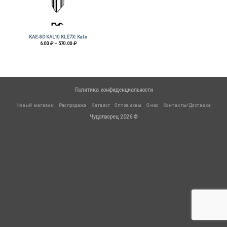
KAE-8D KAL10 KLE7X: Kale
Диапазон
6.00
₽
–
570.00
₽
цен:
6.00 ₽
–
570.00 ₽
Политика конфиденциальности
Новый магазин
Распродажа
Каталог
Оптовикам
О нас
Контакты/Доставка
Чудотворец 2026 ©