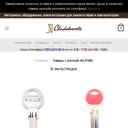
Уважаемые клиенты, в связи с изменением курса валют, цены и наличие
товара просьба уточнять по телефону!
Закрыть
Skip
Материалы, оборудование, комплектующие для ремонта обуви и кожгалантереи
to
content
0
Новый магазин
Распродажа
Каталог
Оптовикам
О нас
Контакты/Доставка
Санкт-Петербург
+7(812)412-34-12
пн-пт. 8:30 - 17:30 (сб. 9:00 - 16:00)
Главная
/
Товары с меткой «KLE10R»
ФИЛЬТРАЦИЯ