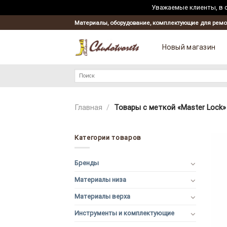
Уважаемые клиенты, в с
Skip
Материалы, оборудование, комплектующие для ремо
to
content
Новый магазин
Искать:
Главная
/
Товары с меткой «Master Lock»
Категории товаров
Бренды
Материалы низа
Материалы верха
Инструменты и комплектующие