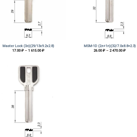
+
Master Lock (3л)(29/13х9.2х2.8)
MSM-1D (2л+1п)(32/7.0х8.8×2.3)
Диапазон
Диапа
17.00
₽
–
1 615.00
₽
26.00
₽
–
2 470.00
₽
цен:
цен:
17.00 ₽
26.00 
–
–
1
2
615.00 ₽
470.00