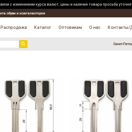
вязи с изменением курса валют, цены и наличие товара просьба уточня
нта обуви и кожгалантереи
Распродажа
Каталог
Оптовикам
О нас
Контакты/
Санкт-Пете