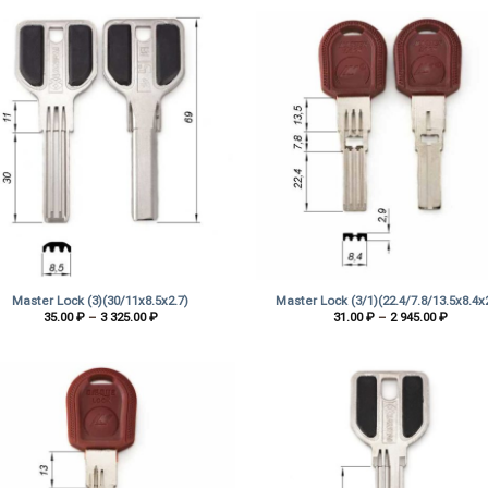
–
–
1
1
615.00 ₽
995.00
+
Master Lock (3)(30/11х8.5х2.7)
Master Lock (3/1)(22.4/7.8/13.5х8.4х
Диапазон
Диапа
35.00
₽
–
3 325.00
₽
31.00
₽
–
2 945.00
₽
цен:
цен:
35.00 ₽
31.00 
–
–
3
2
325.00 ₽
945.00