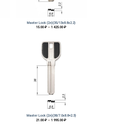
+
Master Lock (2л)(35/13х8.8х2.2)
зон
Диапазон
15.00
₽
–
1 425.00
₽
цен:
₽
15.00 ₽
–
1
 ₽
425.00 ₽
+
Master Lock (2л)(38/7.0х8.8×2.3)
зон
Диапазон
21.00
₽
–
1 995.00
₽
цен:
₽
21.00 ₽