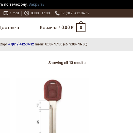
ть по телефону!
Закрыть
e-mail
08:30 - 17:30
+7 (812) 412-34-12
Доставка
0
Корзина /
0.00
₽
рбург
+7(812)412-34-12
пн-пт. 8:30 - 17:30 (сб. 9:00 - 16:00)
Showing all 13 results