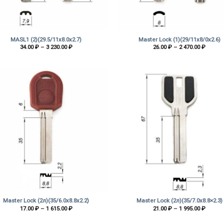
+
MASL1 (2)(29.5/11х8.0х2.7)
Master Lock (1)(29/11х8/0х2.6)
Диапазон
Диапа
34.00
₽
–
3 230.00
₽
26.00
₽
–
2 470.00
₽
цен:
цен:
34.00 ₽
26.00 
–
–
3
2
230.00 ₽
470.00
+
Master Lock (2л)(35/6.0х8.8х2.2)
Master Lock (2л)(35/7.0х8.8×2.3)
Диапазон
Диапа
17.00
₽
–
1 615.00
₽
21.00
₽
–
1 995.00
₽
цен:
цен:
17.00 ₽
21.00 