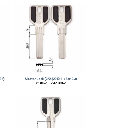
–
1
 ₽
995.00 ₽
+
2.9)
Master Lock (3/2)(29.5/11х8.0×2.3)
зон
Диапазон
26.00
₽
–
2 470.00
₽
цен:
₽
26.00 ₽
–
2
 ₽
470.00 ₽