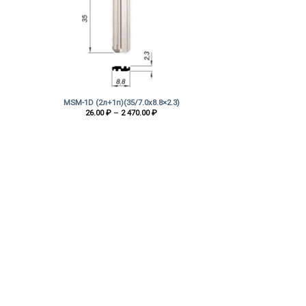
+
MSM-1D (2л+1п)(35/7.0х8.8×2.3)
зон
Диапазон
26.00
₽
–
2 470.00
₽
цен:
₽
26.00 ₽
–
2
 ₽
470.00 ₽