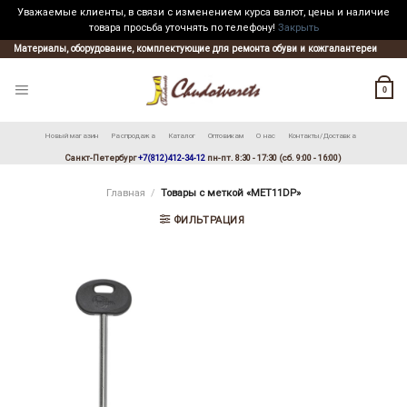
Уважаемые клиенты, в связи с изменением курса валют, цены и наличие
товара просьба уточнять по телефону!
Закрыть
Skip
Материалы, оборудование, комплектующие для ремонта обуви и кожгалантереи
to
content
0
Новый магазин
Распродажа
Каталог
Оптовикам
О нас
Контакты/Доставка
Санкт-Петербург
+7(812)412-34-12
пн-пт. 8:30 - 17:30 (сб. 9:00 - 16:00)
Главная
/
Товары с меткой «MET11DP»
ФИЛЬТРАЦИЯ