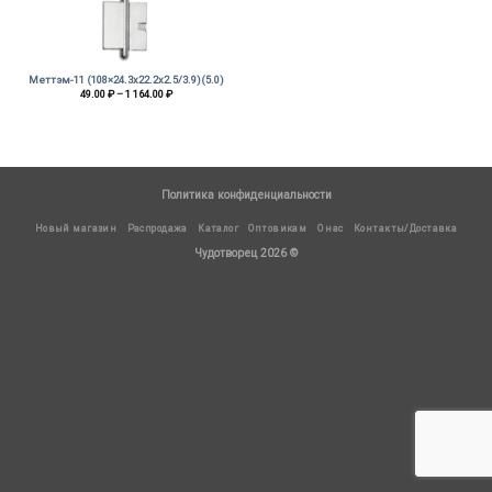
Меттэм-11 (108×24.3х22.2х2.5/3.9)(5.0)
Диапазон
49.00
₽
–
1 164.00
₽
цен:
49.00 ₽
–
1
164.00 ₽
Политика конфиденциальности
Новый магазин
Распродажа
Каталог
Оптовикам
О нас
Контакты/Доставка
Чудотворец 2026 ©