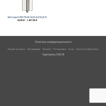
Моттура-8 (98/75×24.3×22.2х3.0)(4.9)
Диапазон
63.00
₽
–
1 497.00
₽
цен:
63.00 ₽
–
1
497.00 ₽
Политика конфиденциальности
Новый магазин
Распродажа
Каталог
Оптовикам
О нас
Контакты/Доставка
Чудотворец 2026 ©