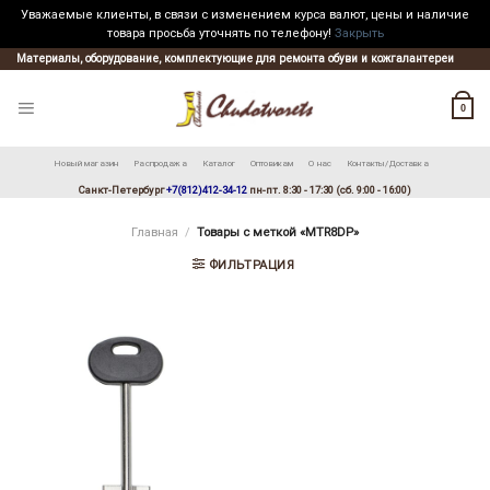
Уважаемые клиенты, в связи с изменением курса валют, цены и наличие
товара просьба уточнять по телефону!
Закрыть
Skip
Материалы, оборудование, комплектующие для ремонта обуви и кожгалантереи
to
content
0
Новый магазин
Распродажа
Каталог
Оптовикам
О нас
Контакты/Доставка
Санкт-Петербург
+7(812)412-34-12
пн-пт. 8:30 - 17:30 (сб. 9:00 - 16:00)
Главная
/
Товары с меткой «MTR8DP»
ФИЛЬТРАЦИЯ