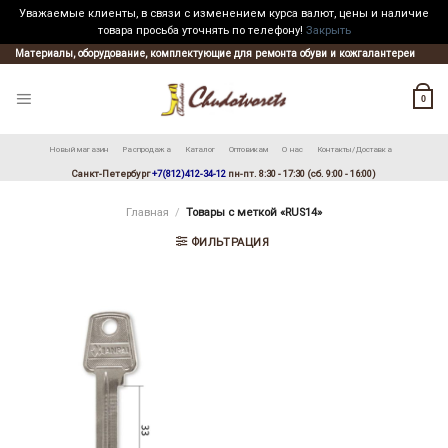
Уважаемые клиенты, в связи с изменением курса валют, цены и наличие
товара просьба уточнять по телефону!
Закрыть
Skip
Материалы, оборудование, комплектующие для ремонта обуви и кожгалантереи
to
content
0
Новый магазин
Распродажа
Каталог
Оптовикам
О нас
Контакты/Доставка
Санкт-Петербург
+7(812)412-34-12
пн-пт. 8:30 - 17:30 (сб. 9:00 - 16:00)
Главная
/
Товары с меткой «RUS14»
ФИЛЬТРАЦИЯ