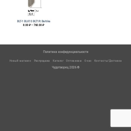
BLT-1 BLK1S BLT1R: Baltika
Диапазон
8.00
₽
–
760.00
₽
цен:
8.00 ₽
–
760.00 ₽
Политика конфиденциальности
Новый магазин
Распродажа
Каталог
Оптовикам
О нас
Контакты/Доставка
Чудотворец 2026 ©