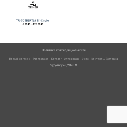
TRI-5D TR3R TL6: Tri-Circle
Диапазон
5.00
₽
–
475.00
₽
цен:
5.00 ₽
–
475.00 ₽
Политика конфиденциальности
Новый магазин
Распродажа
Каталог
Оптовикам
О нас
Контакты/Доставка
Чудотворец 2026 ©