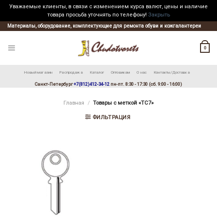
Уважаемые клиенты, в связи с изменением курса валют, цены и наличие
товара просьба уточнять по телефону!
Закрыть
Skip
Материалы, оборудование, комплектующие для ремонта обуви и кожгалантереи
to
content
0
Новый магазин
Распродажа
Каталог
Оптовикам
О нас
Контакты/Доставка
Санкт-Петербург
+7(812)412-34-12
пн-пт. 8:30 - 17:30 (сб. 9:00 - 16:00)
Главная
/
Товары с меткой «TC7»
ФИЛЬТРАЦИЯ