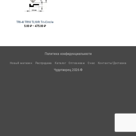
TRI-4I TR10 TL10R: Tri-Circle
Диапазон
5.00
₽
–
475.00
₽
цен:
5.00 ₽
–
475.00 ₽
Политика конфиденциальности
Новый магазин
Распродажа
Каталог
Оптовикам
О нас
Контакты/Доставка
Чудотворец 2026 ©