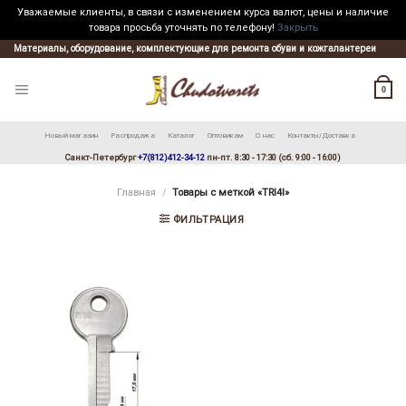
Уважаемые клиенты, в связи с изменением курса валют, цены и наличие
товара просьба уточнять по телефону!
Закрыть
Skip
Материалы, оборудование, комплектующие для ремонта обуви и кожгалантереи
to
content
0
Новый магазин
Распродажа
Каталог
Оптовикам
О нас
Контакты/Доставка
Санкт-Петербург
+7(812)412-34-12
пн-пт. 8:30 - 17:30 (сб. 9:00 - 16:00)
Главная
/
Товары с меткой «TRI4I»
ФИЛЬТРАЦИЯ