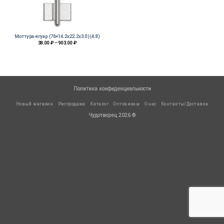
Моттура-ягуар (76×14.2х22.2х3.0)(4.8)
Диапазон
38.00
₽
–
903.00
₽
цен:
38.00 ₽
–
903.00 ₽
Политика конфиденциальности
Новый магазин
Распродажа
Каталог
Оптовикам
О нас
Контакты/Доставка
Чудотворец 2026 ©