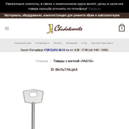
Уважаемые клиенты, в связи с изменением курса валют, цены и наличие
товара просьба уточнять по телефону!
Закрыть
Skip
Материалы, оборудование, комплектующие для ремонта обуви и кожгалантереи
to
content
0
Новый магазин
Распродажа
Каталог
Оптовикам
О нас
Контакты/Доставка
Санкт-Петербург
+7(812)412-34-12
пн-пт. 8:30 - 17:30 (сб. 9:00 - 16:00)
Главная
/
Товары с меткой «YAG1D»
ФИЛЬТРАЦИЯ