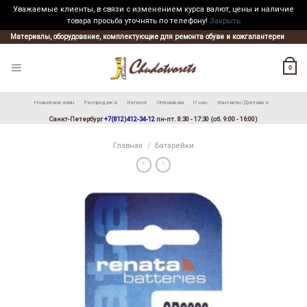
Уважаемые клиенты, в связи с изменением курса валют, цены и наличие
товара просьба уточнять по телефону!
Закрыть
Skip
Материалы, оборудование, комплектующие для ремонта обуви и кожгалантереи
to
content
0
Новый магазин
Распродажа
Каталог
Оптовикам
О нас
Контакты/Доставка
Санкт-Петербург
+7(812)412-34-12
пн-пт. 8:30 - 17:30 (сб. 9:00 - 16:00)
Главная
/
Батарейки