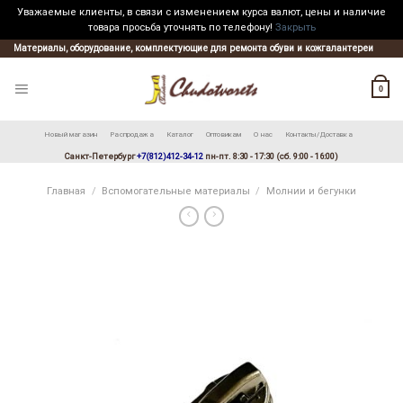
Уважаемые клиенты, в связи с изменением курса валют, цены и наличие
товара просьба уточнять по телефону!
Закрыть
Skip
Материалы, оборудование, комплектующие для ремонта обуви и кожгалантереи
to
content
0
Новый магазин
Распродажа
Каталог
Оптовикам
О нас
Контакты/Доставка
Санкт-Петербург
+7(812)412-34-12
пн-пт. 8:30 - 17:30 (сб. 9:00 - 16:00)
Главная
/
Вспомогательные материалы
/
Молнии и бегунки