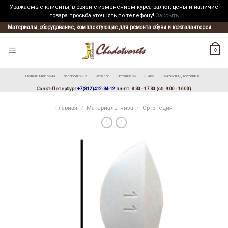
Уважаемые клиенты, в связи с изменением курса валют, цены и наличие
товара просьба уточнять по телефону!
Закрыть
Skip
Материалы, оборудование, комплектующие для ремонта обуви и кожгалантереи
to
content
0
Новый магазин
Распродажа
Каталог
Оптовикам
О нас
Контакты/Доставка
Санкт-Петербург
+7(812)412-34-12
пн-пт. 8:30 - 17:30 (сб. 9:00 - 16:00)
Главная
/
Материалы низа
/
Ортопедия